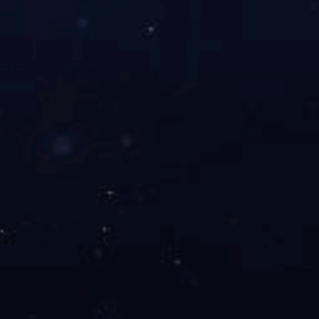
新闻动态
技术文章
在线留言
|
|
|
|
站
900
公司传真：021-59551777