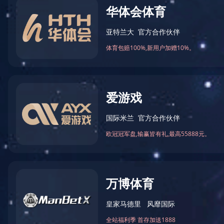
当前位置：
首页
>
技术文章
>
高温老化试验标准
高温老化试验标准
老化测试是模拟产品在现实使用条件中涉及到的各种因素对产品
使用在户外长期受太阳光照，想要了解该产品在户外能够使用的
的测试了解产品使用多少年后的老化情况。
每年因老化而造成的产品损失达亿万美元，材料老化包括褪色、