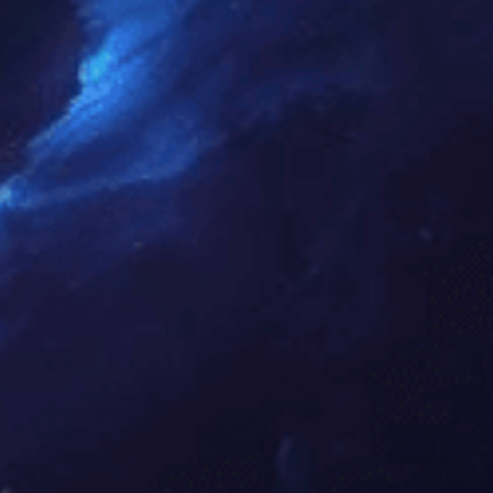
在线咨询
电话
微信扫一扫