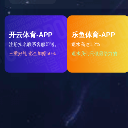
同作用的，从而导致原本可单一抗光或抗湿的材料的失效。
科标化工分析检测中心（SCT）根据多年的老化测试技术经验
耐老化性能测试
快速紫外老化测试
氙灯老化
碳弧光老化
臭氧老化
低温实验
热空气老化
恒温恒湿实验
冷热湿循环实验
老化后色差评级
老化后光泽变化
老化后机械性能变化