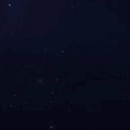
新闻动态
技术文章
在线留言
|
|
|
|
站
900
公司传真：021-59551777