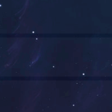
给我们发邮件
cannozheng@shanghai-test.com