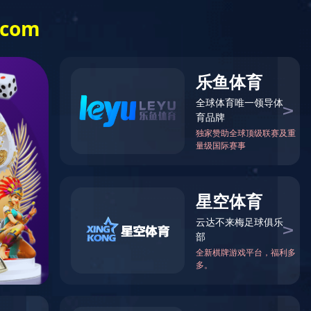
返回首页
在线留言
星空手机版登录入口-星空(中国)官方网站
咨询热线
15021530323
在线留言
星空手机版登录入
口-星空(中国)官方
网站