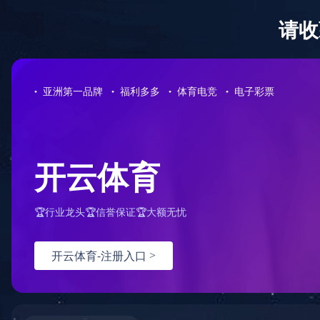
欢迎来到
星空手机版登录入口-星空(中国)官方网站 网站
！
网站首页
关于我们
产品中