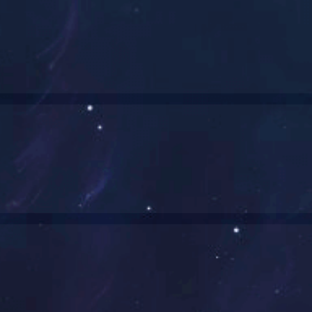
用效率
如何优化高低温湿热试验箱的使用效率
更新时间：2026-01-11 点击次数：3584
能的设备，广泛应用于电子、汽车、航空航天、材料科学等领域。通过
。以下将从设备选型、操作规范、维护保养、实验设计等方面探讨如何提
湿度范围以及控制精度等参数都应根据实际测试需求进行综合考虑：