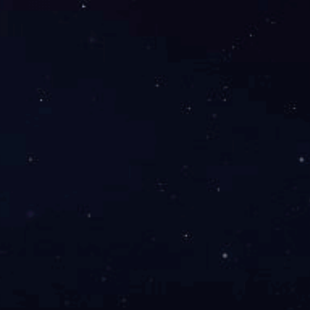
星空手机版登录入口-星空(中国)官方网站
扫一扫
更多精彩
客服二维码
企业二维码