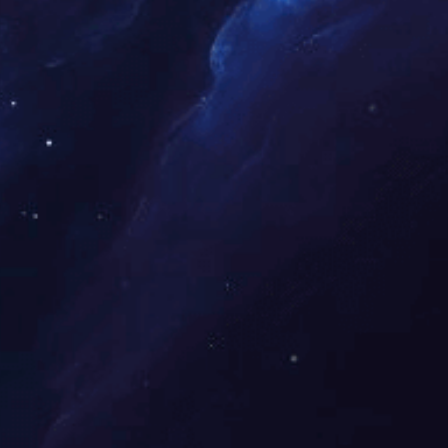
好的维护不仅能提高设备的使用效率，还能减少故障率：
影响设备性能。特别是加热元件和冷却系统，保持清洁有助于提高热交
好，以避免温度和湿度泄漏，影响试验结果。
。同时，检查设备的制冷剂、加热元件等关键部件的工作状态，及时更
便选择合适的测试条件和参数，避免不必要的重复实验。
尽量减少设备调整和停机时间。例如，可以将相似条件的测试安排在一起
状态，实验结束后进行数据分析，有助于总结经验，优化后续实验。
使用效率，降低成本，提高实验的可靠性和有效性。在激烈的市场竞争
业的发展提供更强有力的支持。