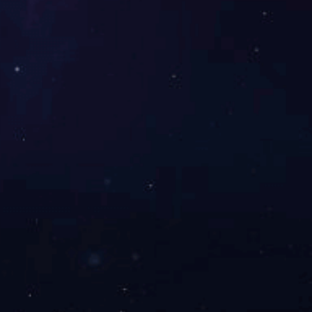
新闻动态
技术文章
在线留言
|
|
|
|
站
900
公司传真：021-59551777