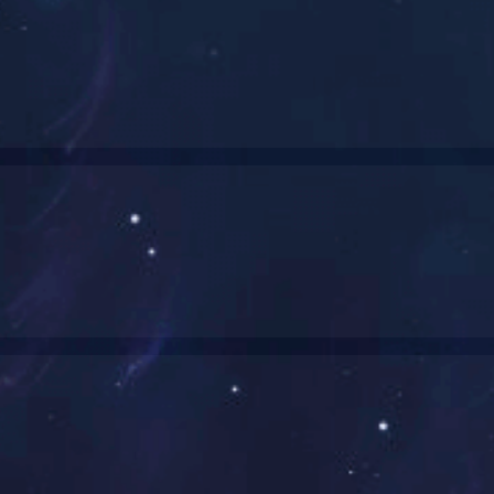
湿试验室
SWTH大型恒温恒湿试验室
本系列环境实验室可为用户批量检验、检测
数据的准确性和*性(可重复)提供*条件。
温湿度控制器，采用*的中文液晶显示画面
更新日期：
2026-05-26
访问次数：
4321
简单、迅速。
查看详情
在线留言
恒温恒湿环境试验室