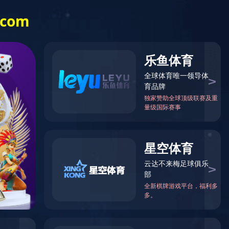
返回首页
在线留言
星空手机版登录入口-星空(中国)官方网站
咨询热线
15021530323
在线留言
星空手机版登录入
口-星空(中国)官方
网站