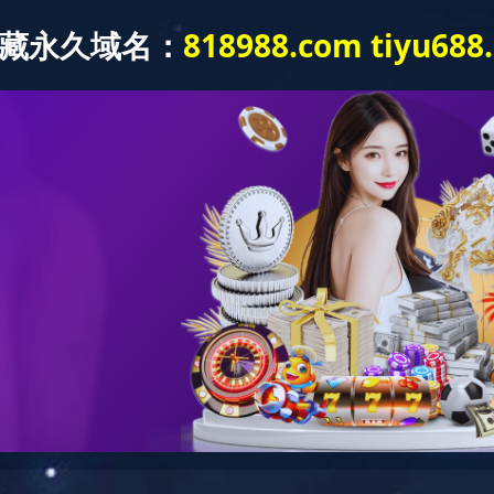
心
新闻中心
技术文章