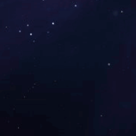
网站首页
关于我们
产品中心
|
|