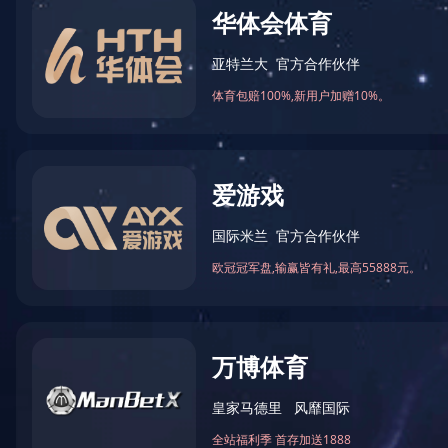
当前位置：
首页
>
产品中心
>
步入室试验室
>
步入式恒温恒
产品分类
步入室试验室
相关文章